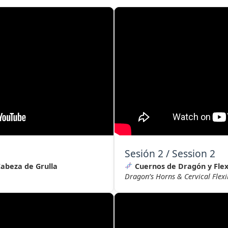
Sesión 2 / Session 2
Cabeza de Grulla
Cuernos de Dragón y Flexi
Dragon’s Horns & Cervical Flexib