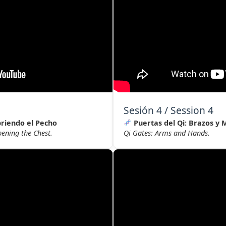
Sesión 4 / Session 4
riendo el Pecho
Puertas del Qi: Brazos y
ening the Chest.
Qi Gates: Arms and Hands.