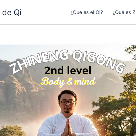
 de Qi
¿Qué es el Qi?
¿Qué es Z