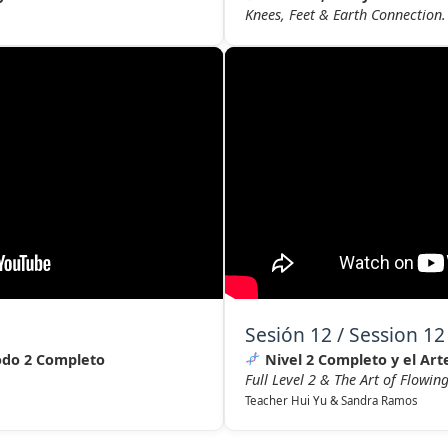
Knees, Feet & Earth Connection.
Sesión 12 / Session 12
odo 2 Completo
Nivel 2 Completo y el Arte
Full Level 2 & The Art of Flowin
Teacher Hui Yu & Sandra Ramos