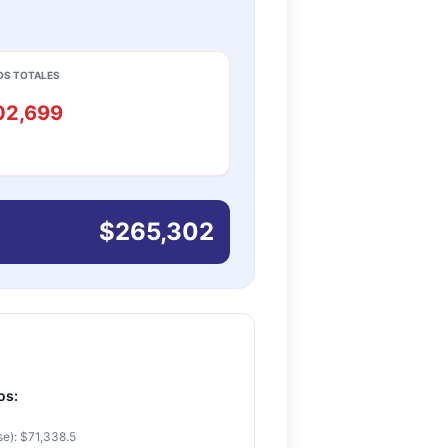
S TOTALES
02,699
$265,302
os:
se): $71,338.5