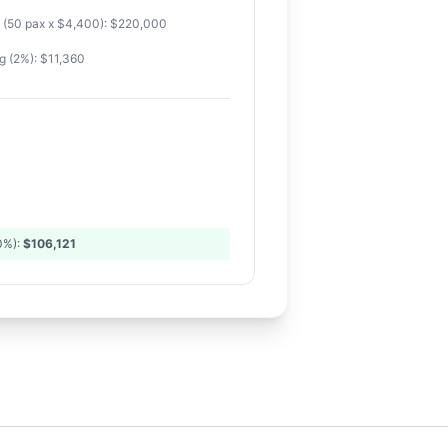
s (50 pax x $4,400): $220,000
g (2%): $11,360
0%):
$106,121