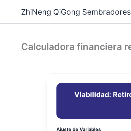
Ir
ZhiNeng QiGong Sembradores
al
contenido
Calculadora financiera r
Viabilidad: Ret
Ajuste de Variables